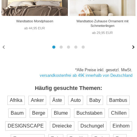
Wandtattoo Mondphasen
Wandtattoo Zuhause Ornament mit
Schmetterlingen
ab 44,95 EUR
ab 29,95 EUR
*Alle Preise inkl. gesetzl. MwSt.
versandkostenfrei ab 49€ innerhalb von Deutschland
Häufig gesuchte Themen:
Afrika
Anker
Äste
Auto
Baby
Bambus
Baum
Berge
Blume
Buchstaben
Chillen
DESIGNSCAPE
Dreiecke
Dschungel
Einhorn