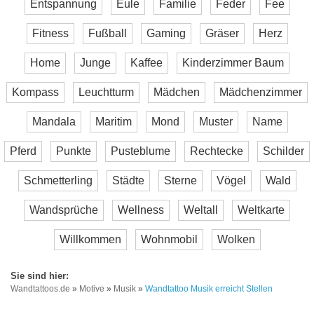
Entspannung
Eule
Familie
Feder
Fee
Fitness
Fußball
Gaming
Gräser
Herz
Home
Junge
Kaffee
Kinderzimmer Baum
Kompass
Leuchtturm
Mädchen
Mädchenzimmer
Mandala
Maritim
Mond
Muster
Name
Pferd
Punkte
Pusteblume
Rechtecke
Schilder
Schmetterling
Städte
Sterne
Vögel
Wald
Wandsprüche
Wellness
Weltall
Weltkarte
Willkommen
Wohnmobil
Wolken
Wandtattoos.de
»
Motive
»
Musik
»
Wandtattoo Musik erreicht Stellen