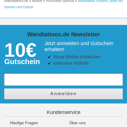
Wandtattoos.de
»
Motive
»
Hochzeits-Special
»
Wandtattoo Unsere Liebe mit
Namen und Datum
Wandtattoos.de Newsletter
10€
Jetzt anmelden und Gutschein
erhalten!
Neue Motive entdecken
Gutschein
exklusive Vorteile
Anmelden
Kundenservice
Häufige Fragen
Über uns