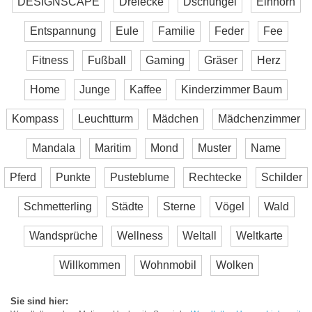
DESIGNSCAPE
Dreiecke
Dschungel
Einhorn
Entspannung
Eule
Familie
Feder
Fee
Fitness
Fußball
Gaming
Gräser
Herz
Home
Junge
Kaffee
Kinderzimmer Baum
Kompass
Leuchtturm
Mädchen
Mädchenzimmer
Mandala
Maritim
Mond
Muster
Name
Pferd
Punkte
Pusteblume
Rechtecke
Schilder
Schmetterling
Städte
Sterne
Vögel
Wald
Wandsprüche
Wellness
Weltall
Weltkarte
Willkommen
Wohnmobil
Wolken