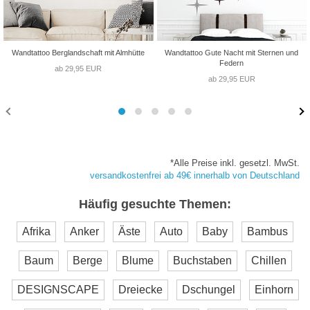
Wandtattoo Berglandschaft mit Almhütte
Wandtattoo Gute Nacht mit Sternen und
Federn
ab 29,95 EUR
ab 29,95 EUR
*Alle Preise inkl. gesetzl. MwSt.
versandkostenfrei ab 49€ innerhalb von Deutschland
Häufig gesuchte Themen:
Afrika
Anker
Äste
Auto
Baby
Bambus
Baum
Berge
Blume
Buchstaben
Chillen
DESIGNSCAPE
Dreiecke
Dschungel
Einhorn