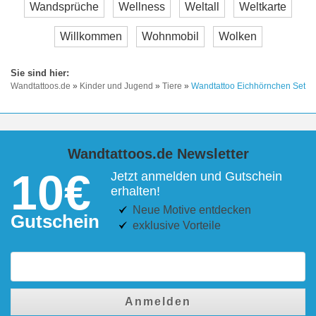
Wandsprüche
Wellness
Weltall
Weltkarte
Willkommen
Wohnmobil
Wolken
Wandtattoos.de
»
Kinder und Jugend
»
Tiere
»
Wandtattoo Eichhörnchen Set
Wandtattoos.de Newsletter
10€
Jetzt anmelden und Gutschein
erhalten!
Neue Motive entdecken
Gutschein
exklusive Vorteile
Anmelden