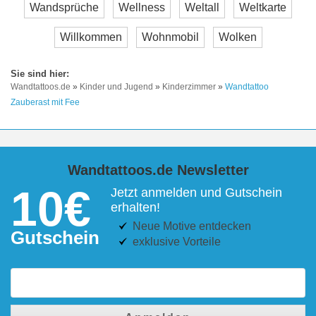
Wandsprüche
Wellness
Weltall
Weltkarte
Willkommen
Wohnmobil
Wolken
Wandtattoos.de
»
Kinder und Jugend
»
Kinderzimmer
»
Wandtattoo
Zauberast mit Fee
Wandtattoos.de Newsletter
10€
Jetzt anmelden und Gutschein
erhalten!
Neue Motive entdecken
Gutschein
exklusive Vorteile