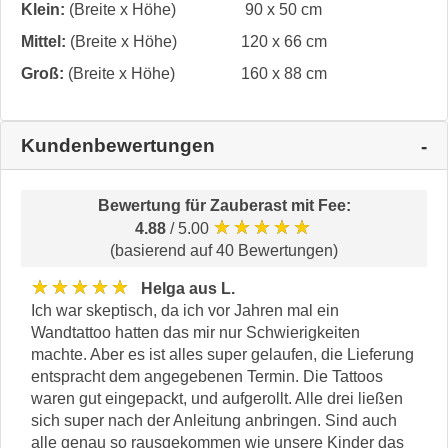
Klein:
(Breite x Höhe)
90 x 50 cm
Mittel:
(Breite x Höhe)
120 x 66 cm
Groß:
(Breite x Höhe)
160 x 88 cm
Kundenbewertungen
Bewertung für
Zauberast mit Fee
:
★★★★★
4.88
/ 5.00
(basierend auf 40 Bewertungen)
★★★★★
Helga aus L.
Ich war skeptisch, da ich vor Jahren mal ein
Wandtattoo hatten das mir nur Schwierigkeiten
machte. Aber es ist alles super gelaufen, die Lieferung
entspracht dem angegebenen Termin. Die Tattoos
waren gut eingepackt, und aufgerollt. Alle drei ließen
sich super nach der Anleitung anbringen. Sind auch
alle genau so rausgekommen wie unsere Kinder das