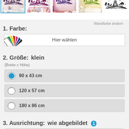
Wandfarbe ändern
1. Farbe:
Hier wählen
2. Größe:
klein
(Breite x Höhe)
90 x 43 cm
120 x 57 cm
180 x 86 cm
3. Ausrichtung:
wie abgebildet
i