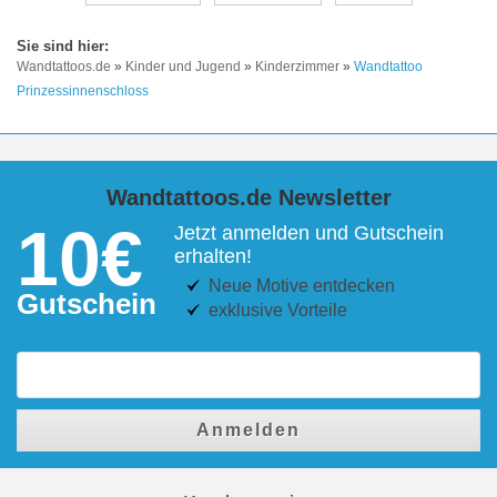
Wandtattoos.de
»
Kinder und Jugend
»
Kinderzimmer
»
Wandtattoo
Prinzessinnenschloss
Wandtattoos.de Newsletter
10€
Jetzt anmelden und Gutschein
erhalten!
Neue Motive entdecken
Gutschein
exklusive Vorteile
Anmelden