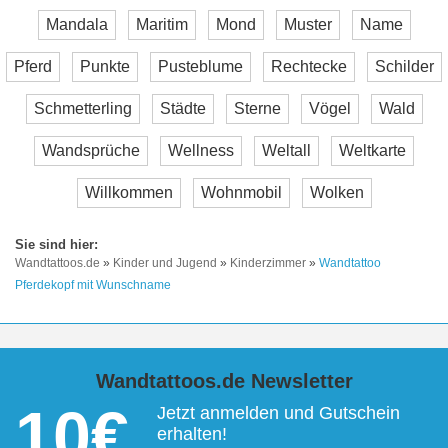
Mandala
Maritim
Mond
Muster
Name
Pferd
Punkte
Pusteblume
Rechtecke
Schilder
Schmetterling
Städte
Sterne
Vögel
Wald
Wandsprüche
Wellness
Weltall
Weltkarte
Willkommen
Wohnmobil
Wolken
Wandtattoos.de
»
Kinder und Jugend
»
Kinderzimmer
»
Wandtattoo
Pferdekopf mit Wunschname
Wandtattoos.de Newsletter
10€
Jetzt anmelden und Gutschein
erhalten!