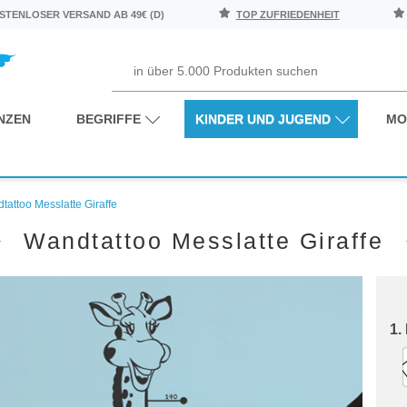
TENLOSER VERSAND AB 49€ (D)
TOP ZUFRIEDENHEIT
NZEN
BEGRIFFE
KINDER UND JUGEND
MO
tattoo Messlatte Giraffe
Wandtattoo Messlatte Giraffe
1.