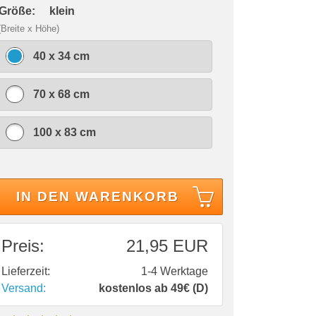
 Größe:
klein
(Breite x Höhe)
40 x 34 cm
70 x 68 cm
100 x 83 cm
IN DEN WARENKORB
Preis:
21,95 EUR
Lieferzeit:
1-4 Werktage
Versand:
kostenlos ab 49€ (D)