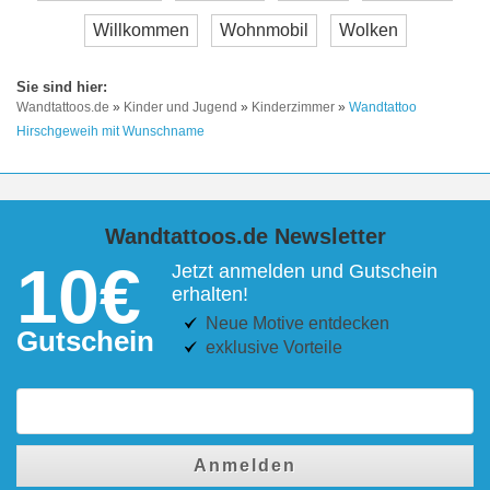
Willkommen
Wohnmobil
Wolken
Wandtattoos.de
»
Kinder und Jugend
»
Kinderzimmer
»
Wandtattoo
Hirschgeweih mit Wunschname
Wandtattoos.de Newsletter
10€
Jetzt anmelden und Gutschein
erhalten!
Neue Motive entdecken
Gutschein
exklusive Vorteile
Anmelden