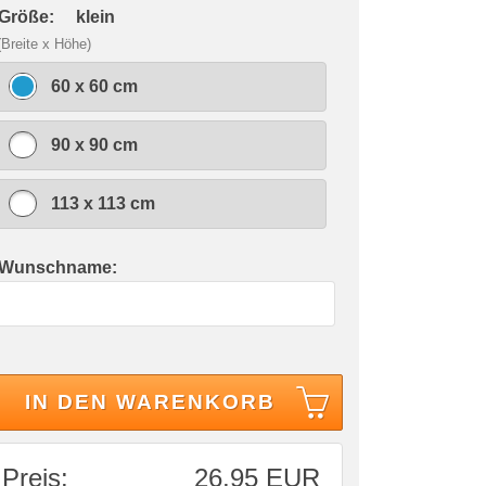
 Größe:
klein
(Breite x Höhe)
60 x 60 cm
90 x 90 cm
113 x 113 cm
 Wunschname:
IN DEN WARENKORB
Preis:
26,95 EUR