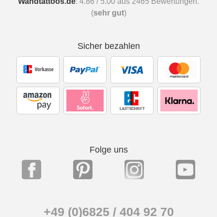
Wandtattoos.de
:
4.86
/
5.00
aus
2465
Bewertungen.
(
sehr gut
)
Sicher bezahlen
Folge uns
+49 (0)6825 / 404 92 70