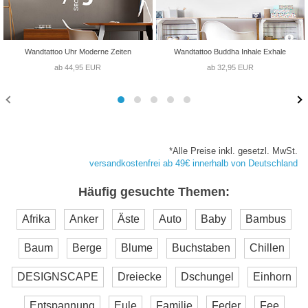
Wandtattoo Uhr Moderne Zeiten
Wandtattoo Buddha Inhale Exhale
ab 44,95 EUR
ab 32,95 EUR
*Alle Preise inkl. gesetzl. MwSt.
versandkostenfrei ab 49€ innerhalb von Deutschland
Häufig gesuchte Themen:
Afrika
Anker
Äste
Auto
Baby
Bambus
Baum
Berge
Blume
Buchstaben
Chillen
DESIGNSCAPE
Dreiecke
Dschungel
Einhorn
Entspannung
Eule
Familie
Feder
Fee