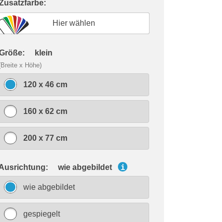
 Zusatzfarbe:
Hier wählen
 Größe:
klein
(Breite x Höhe)
120 x 46 cm
160 x 62 cm
200 x 77 cm
 Ausrichtung:
wie abgebildet
i
wie abgebildet
gespiegelt