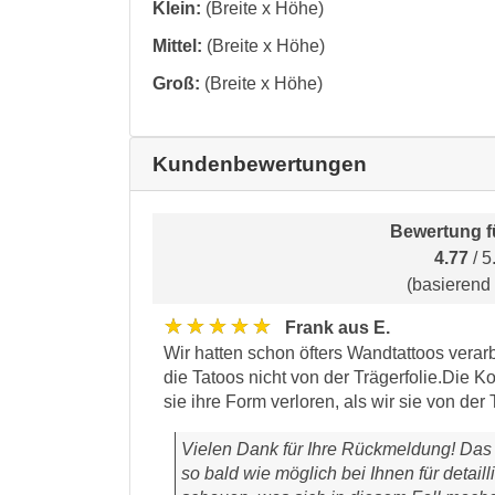
Klein:
(Breite x Höhe)
Mittel:
(Breite x Höhe)
Groß:
(Breite x Höhe)
Kundenbewertungen
Bewertung f
4.77
/ 5
(basierend
★★★★★
Frank aus E.
Wir hatten schon öfters Wandtattoos verarb
die Tatoos nicht von der Trägerfolie.Die K
sie ihre Form verloren, als wir sie von d
Vielen Dank für Ihre Rückmeldung! Das 
so bald wie möglich bei Ihnen für deta