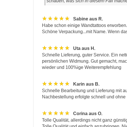
schauen, was sich in diesem Fall machen
★★★★★
Sabine aus R.
Habe schon einige Wandtattoos erworben.
Schöne Verpackung...mit Name. Wenn das 
★★★★★
Uta aus H.
Schnelle Lieferung, guter Service. Ein nett
persönlichen Widmung. Gut gemacht, mac
wieder und 100%ige Weiterempfehlung
★★★★★
Karin aus B.
Schnelle Bearbeitung und Lieferung mit a
Nachbestellung erfolgte schnell und ohne
★★★★★
Corina aus O.
Tolle Qualität, allerdings nicht ganz günsti
Tolle Qualität und einfach anzubringen. N