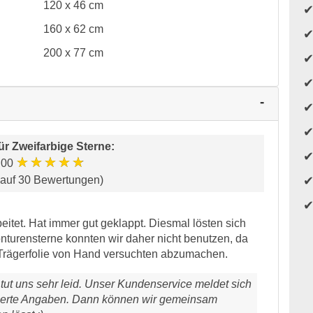
120 x 46 cm
160 x 62 cm
200 x 77 cm
ür
Zweifarbige Sterne
:
★★★★★
.00
 auf 30 Bewertungen)
eitet. Hat immer gut geklappt. Diesmal lösten sich
onturensterne konnten wir daher nicht benutzen, da
er Trägerfolie von Hand versuchten abzumachen.
tut uns sehr leid. Unser Kundenservice meldet sich
illierte Angaben. Dann können wir gemeinsam