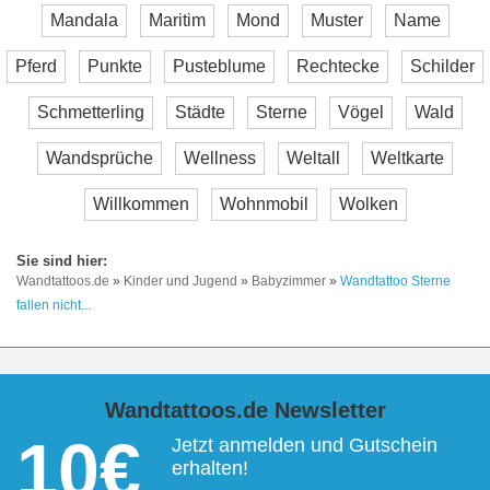
Mandala
Maritim
Mond
Muster
Name
Pferd
Punkte
Pusteblume
Rechtecke
Schilder
Schmetterling
Städte
Sterne
Vögel
Wald
Wandsprüche
Wellness
Weltall
Weltkarte
Willkommen
Wohnmobil
Wolken
Wandtattoos.de
»
Kinder und Jugend
»
Babyzimmer
»
Wandtattoo Sterne
fallen nicht...
Wandtattoos.de Newsletter
10€
Jetzt anmelden und Gutschein
erhalten!