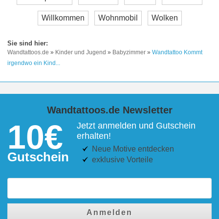
Willkommen
Wohnmobil
Wolken
Wandtattoos.de
»
Kinder und Jugend
»
Babyzimmer
»
Wandtattoo Kommt
irgendwo ein Kind...
Wandtattoos.de Newsletter
10€
Jetzt anmelden und Gutschein
erhalten!
Neue Motive entdecken
Gutschein
exklusive Vorteile
Anmelden