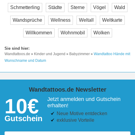
Schmetterling
Städte
Sterne
Vögel
Wald
Wandsprüche
Wellness
Weltall
Weltkarte
Willkommen
Wohnmobil
Wolken
Wandtattoos.de
»
Kinder und Jugend
»
Babyzimmer
»
Wandtattoo Hände mit
Wunschname und Datum
Wandtattoos.de Newsletter
10€
Jetzt anmelden und Gutschein
erhalten!
Neue Motive entdecken
Gutschein
exklusive Vorteile