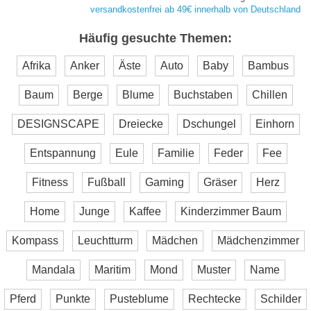
versandkostenfrei ab 49€ innerhalb von Deutschland
Häufig gesuchte Themen:
Afrika
Anker
Äste
Auto
Baby
Bambus
Baum
Berge
Blume
Buchstaben
Chillen
DESIGNSCAPE
Dreiecke
Dschungel
Einhorn
Entspannung
Eule
Familie
Feder
Fee
Fitness
Fußball
Gaming
Gräser
Herz
Home
Junge
Kaffee
Kinderzimmer Baum
Kompass
Leuchtturm
Mädchen
Mädchenzimmer
Mandala
Maritim
Mond
Muster
Name
Pferd
Punkte
Pusteblume
Rechtecke
Schilder