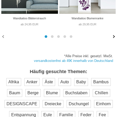
Wandtattoo Blätterstrauch
Wandtattoo Blumenranke
ab 24,95 EUR
ab 29,95 EUR
*Alle Preise inkl. gesetzl. MwSt.
versandkostenfrei ab 49€ innerhalb von Deutschland
Häufig gesuchte Themen:
Afrika
Anker
Äste
Auto
Baby
Bambus
Baum
Berge
Blume
Buchstaben
Chillen
DESIGNSCAPE
Dreiecke
Dschungel
Einhorn
Entspannung
Eule
Familie
Feder
Fee