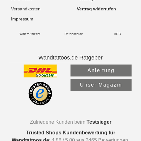
Versandkosten
Vertrag widerrufen
Impressum
Widerrufsrecht
Datenschutz
AGB
Wandtattoos.de Ratgeber
Anleitung
Unser Magazin
Zufriedene Kunden beim
Testsieger
Trusted Shops Kundenbewertung für
Wandtattoos.de
:
4.86
/
5.00
aus
2465
Bewertungen.