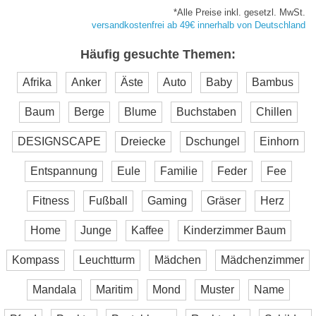
*Alle Preise inkl. gesetzl. MwSt.
versandkostenfrei ab 49€ innerhalb von Deutschland
Häufig gesuchte Themen:
Afrika
Anker
Äste
Auto
Baby
Bambus
Baum
Berge
Blume
Buchstaben
Chillen
DESIGNSCAPE
Dreiecke
Dschungel
Einhorn
Entspannung
Eule
Familie
Feder
Fee
Fitness
Fußball
Gaming
Gräser
Herz
Home
Junge
Kaffee
Kinderzimmer Baum
Kompass
Leuchtturm
Mädchen
Mädchenzimmer
Mandala
Maritim
Mond
Muster
Name