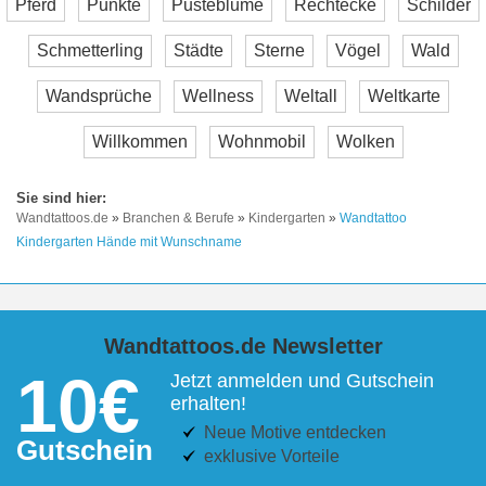
Pferd
Punkte
Pusteblume
Rechtecke
Schilder
Schmetterling
Städte
Sterne
Vögel
Wald
Wandsprüche
Wellness
Weltall
Weltkarte
Willkommen
Wohnmobil
Wolken
Wandtattoos.de
»
Branchen & Berufe
»
Kindergarten
»
Wandtattoo
Kindergarten Hände mit Wunschname
Wandtattoos.de Newsletter
10€
Jetzt anmelden und Gutschein
erhalten!
Neue Motive entdecken
Gutschein
exklusive Vorteile