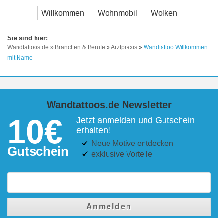
Willkommen
Wohnmobil
Wolken
Wandtattoos.de
»
Branchen & Berufe
»
Arztpraxis
»
Wandtattoo Willkommen
mit Name
Wandtattoos.de Newsletter
10€
Jetzt anmelden und Gutschein
erhalten!
Neue Motive entdecken
Gutschein
exklusive Vorteile
Anmelden