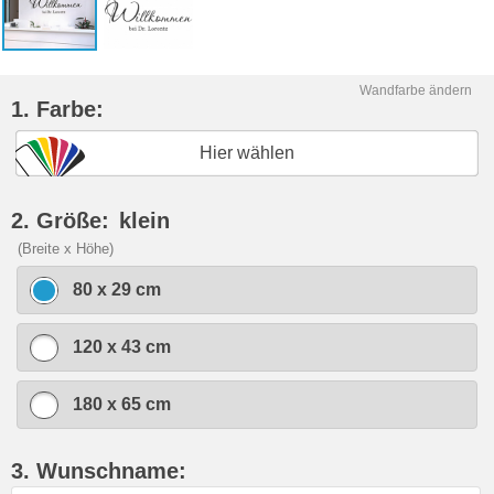
Wandfarbe ändern
1. Farbe:
Hier wählen
2. Größe:
klein
(Breite x Höhe)
80 x 29 cm
120 x 43 cm
180 x 65 cm
3. Wunschname: