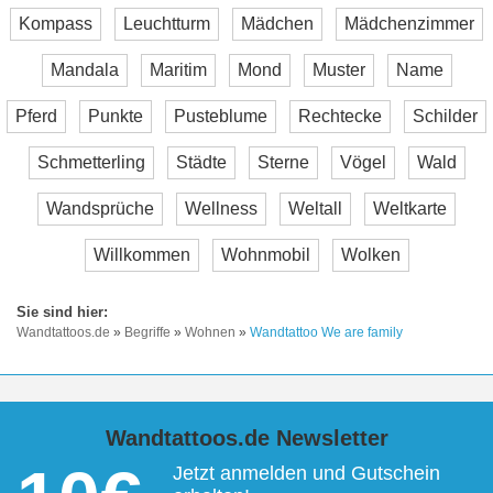
Kompass
Leuchtturm
Mädchen
Mädchenzimmer
Mandala
Maritim
Mond
Muster
Name
Pferd
Punkte
Pusteblume
Rechtecke
Schilder
Schmetterling
Städte
Sterne
Vögel
Wald
Wandsprüche
Wellness
Weltall
Weltkarte
Willkommen
Wohnmobil
Wolken
Wandtattoos.de
»
Begriffe
»
Wohnen
»
Wandtattoo We are family
Wandtattoos.de Newsletter
Jetzt anmelden und Gutschein