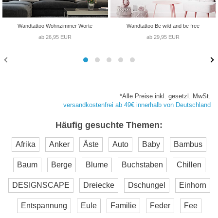
Wandtattoo Wohnzimmer Worte
Wandtattoo Be wild and be free
ab 26,95 EUR
ab 29,95 EUR
*Alle Preise inkl. gesetzl. MwSt.
versandkostenfrei ab 49€ innerhalb von Deutschland
Häufig gesuchte Themen:
Afrika
Anker
Äste
Auto
Baby
Bambus
Baum
Berge
Blume
Buchstaben
Chillen
DESIGNSCAPE
Dreiecke
Dschungel
Einhorn
Entspannung
Eule
Familie
Feder
Fee