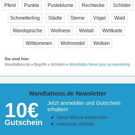
Pferd
Punkte
Pusteblume
Rechtecke
Schilder
Schmetterling
Städte
Sterne
Vögel
Wald
Wandsprüche
Wellness
Weltall
Weltkarte
Willkommen
Wohnmobil
Wolken
Wandtattoos.de
»
Begriffe
»
Schlafen
»
Wandtattoo Never give up wandering
Wandtattoos.de Newsletter
10€
Jetzt anmelden und Gutschein
erhalten!
Neue Motive entdecken
Gutschein
exklusive Vorteile