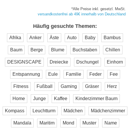
*Alle Preise inkl. gesetzl. MwSt.
versandkostenfrei ab 49€ innerhalb von Deutschland
Häufig gesuchte Themen:
Afrika
Anker
Äste
Auto
Baby
Bambus
Baum
Berge
Blume
Buchstaben
Chillen
DESIGNSCAPE
Dreiecke
Dschungel
Einhorn
Entspannung
Eule
Familie
Feder
Fee
Fitness
Fußball
Gaming
Gräser
Herz
Home
Junge
Kaffee
Kinderzimmer Baum
Kompass
Leuchtturm
Mädchen
Mädchenzimmer
Mandala
Maritim
Mond
Muster
Name