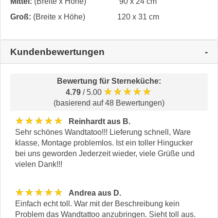
Mittel:
(Breite x Höhe)
90 x 24 cm
Groß:
(Breite x Höhe)
120 x 31 cm
Kundenbewertungen
Bewertung für
Sterneküche
:
★★★★★
4.79
/ 5.00
(basierend auf 48 Bewertungen)
★★★★★
Reinhardt aus B.
Sehr schönes Wandtatoo!!! Lieferung schnell, Ware
klasse, Montage problemlos. Ist ein toller Hingucker
bei uns geworden Jederzeit wieder, viele Grüße und
vielen Dank!!!
★★★★★
Andrea aus D.
Einfach echt toll. War mit der Beschreibung kein
Problem das Wandtattoo anzubringen. Sieht toll aus.