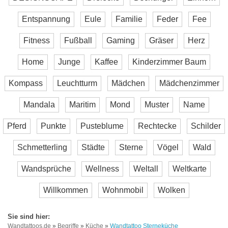
Entspannung
Eule
Familie
Feder
Fee
Fitness
Fußball
Gaming
Gräser
Herz
Home
Junge
Kaffee
Kinderzimmer Baum
Kompass
Leuchtturm
Mädchen
Mädchenzimmer
Mandala
Maritim
Mond
Muster
Name
Pferd
Punkte
Pusteblume
Rechtecke
Schilder
Schmetterling
Städte
Sterne
Vögel
Wald
Wandsprüche
Wellness
Weltall
Weltkarte
Willkommen
Wohnmobil
Wolken
Wandtattoos.de
»
Begriffe
»
Küche
»
Wandtattoo Sterneküche