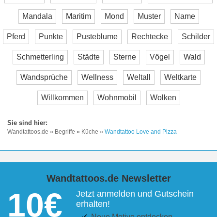
Mandala
Maritim
Mond
Muster
Name
Pferd
Punkte
Pusteblume
Rechtecke
Schilder
Schmetterling
Städte
Sterne
Vögel
Wald
Wandsprüche
Wellness
Weltall
Weltkarte
Willkommen
Wohnmobil
Wolken
Wandtattoos.de
»
Begriffe
»
Küche
»
Wandtattoo Love and Pizza
Wandtattoos.de Newsletter
10€
Jetzt anmelden und Gutschein
erhalten!
Neue Motive entdecken