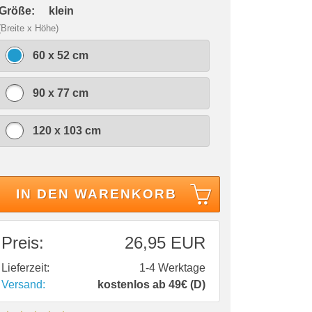
 Größe:
klein
(Breite x Höhe)
60 x 52 cm
90 x 77 cm
120 x 103 cm
IN DEN WARENKORB
Preis:
26,95 EUR
Lieferzeit:
1-4 Werktage
Versand:
kostenlos ab 49€ (D)