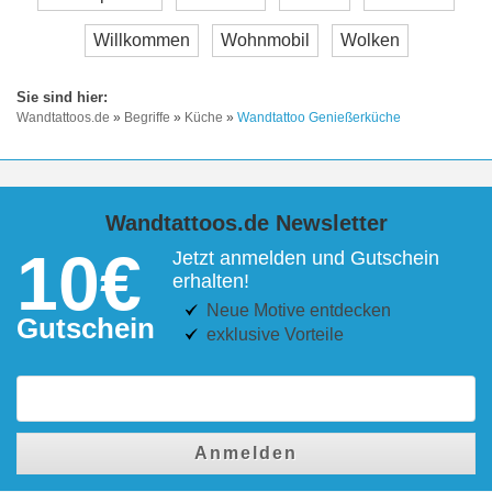
Willkommen
Wohnmobil
Wolken
Wandtattoos.de
»
Begriffe
»
Küche
»
Wandtattoo Genießerküche
Wandtattoos.de Newsletter
10€
Jetzt anmelden und Gutschein
erhalten!
Neue Motive entdecken
Gutschein
exklusive Vorteile
Anmelden