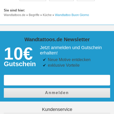
Wandtattoos.de
»
Begriffe
»
Küche
»
Wandtattoo Buon Giorno
Wandtattoos.de Newsletter
10€
Jetzt anmelden und Gutschein
erhalten!
Neue Motive entdecken
Gutschein
exklusive Vorteile
Anmelden
Kundenservice