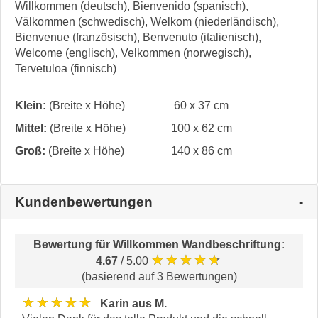
Willkommen (deutsch), Bienvenido (spanisch),
Välkommen (schwedisch), Welkom (niederländisch),
Bienvenue (französisch), Benvenuto (italienisch),
Welcome (englisch), Velkommen (norwegisch),
Tervetuloa (finnisch)
Klein:
(Breite x Höhe)
60 x 37 cm
Mittel:
(Breite x Höhe)
100 x 62 cm
Groß:
(Breite x Höhe)
140 x 86 cm
Kundenbewertungen
Bewertung für
Willkommen Wandbeschriftung
:
★★★★★
4.67
/ 5.00
(basierend auf 3 Bewertungen)
★★★★★
Karin aus M.