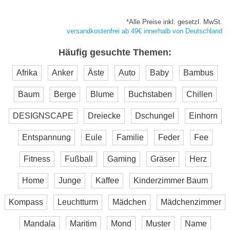
*Alle Preise inkl. gesetzl. MwSt.
versandkostenfrei ab 49€ innerhalb von Deutschland
Häufig gesuchte Themen:
Afrika
Anker
Äste
Auto
Baby
Bambus
Baum
Berge
Blume
Buchstaben
Chillen
DESIGNSCAPE
Dreiecke
Dschungel
Einhorn
Entspannung
Eule
Familie
Feder
Fee
Fitness
Fußball
Gaming
Gräser
Herz
Home
Junge
Kaffee
Kinderzimmer Baum
Kompass
Leuchtturm
Mädchen
Mädchenzimmer
Mandala
Maritim
Mond
Muster
Name