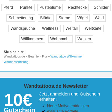
Pferd
Punkte
Pusteblume
Rechtecke
Schilder
Schmetterling
Städte
Sterne
Vögel
Wald
Wandsprüche
Wellness
Weltall
Weltkarte
Willkommen
Wohnmobil
Wolken
Wandtattoos.de
»
Begriffe
»
Flur
»
Wandtattoo Willkommen
Wandbeschriftung
Wandtattoos.de Newsletter
10€
Jetzt anmelden und Gutschein
erhalten!
Neue Motive entdecken
Gutschein
exklusive Vorteile