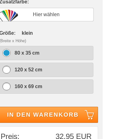
 Zusatzfarbe:
Hier wählen
 Größe:
klein
(Breite x Höhe)
80 x 35 cm
120 x 52 cm
160 x 69 cm
IN DEN WARENKORB
Preis:
32,95 EUR