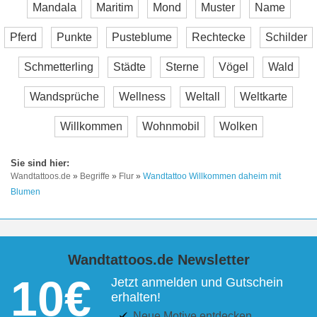
Mandala
Maritim
Mond
Muster
Name
Pferd
Punkte
Pusteblume
Rechtecke
Schilder
Schmetterling
Städte
Sterne
Vögel
Wald
Wandsprüche
Wellness
Weltall
Weltkarte
Willkommen
Wohnmobil
Wolken
Wandtattoos.de
»
Begriffe
»
Flur
»
Wandtattoo Willkommen daheim mit
Blumen
Wandtattoos.de Newsletter
10€
Jetzt anmelden und Gutschein
erhalten!
Neue Motive entdecken