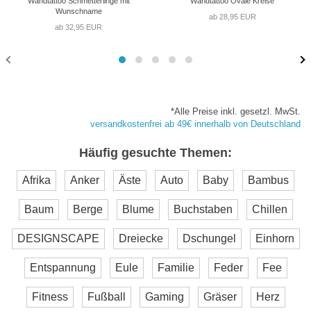
Wandtattoo Schmetterlinge mit
Wandtattoo Ovale Kreise
Wunschname
ab 28,95 EUR
ab 32,95 EUR
*Alle Preise inkl. gesetzl. MwSt.
versandkostenfrei ab 49€ innerhalb von Deutschland
Häufig gesuchte Themen:
Afrika
Anker
Äste
Auto
Baby
Bambus
Baum
Berge
Blume
Buchstaben
Chillen
DESIGNSCAPE
Dreiecke
Dschungel
Einhorn
Entspannung
Eule
Familie
Feder
Fee
Fitness
Fußball
Gaming
Gräser
Herz