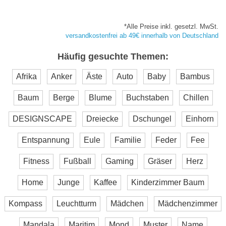
*Alle Preise inkl. gesetzl. MwSt.
versandkostenfrei ab 49€ innerhalb von Deutschland
Häufig gesuchte Themen:
Afrika
Anker
Äste
Auto
Baby
Bambus
Baum
Berge
Blume
Buchstaben
Chillen
DESIGNSCAPE
Dreiecke
Dschungel
Einhorn
Entspannung
Eule
Familie
Feder
Fee
Fitness
Fußball
Gaming
Gräser
Herz
Home
Junge
Kaffee
Kinderzimmer Baum
Kompass
Leuchtturm
Mädchen
Mädchenzimmer
Mandala
Maritim
Mond
Muster
Name