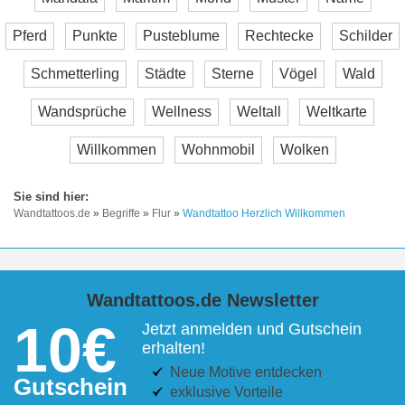
Pferd
Punkte
Pusteblume
Rechtecke
Schilder
Schmetterling
Städte
Sterne
Vögel
Wald
Wandsprüche
Wellness
Weltall
Weltkarte
Willkommen
Wohnmobil
Wolken
Wandtattoos.de
»
Begriffe
»
Flur
»
Wandtattoo Herzlich Willkommen
Wandtattoos.de Newsletter
10€
Jetzt anmelden und Gutschein
erhalten!
Neue Motive entdecken
Gutschein
exklusive Vorteile