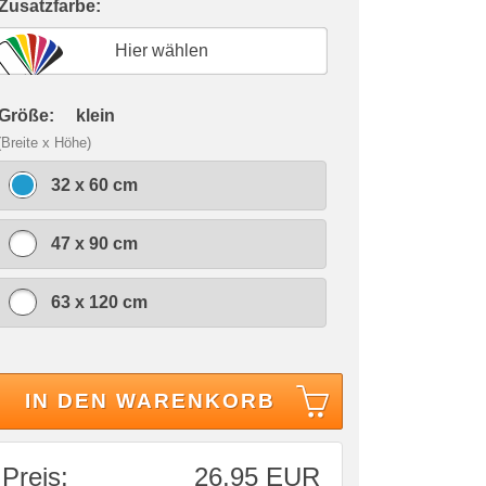
 Zusatzfarbe:
Hier wählen
 Größe:
klein
(Breite x Höhe)
32 x 60 cm
47 x 90 cm
63 x 120 cm
IN DEN WARENKORB
Preis:
26,95 EUR