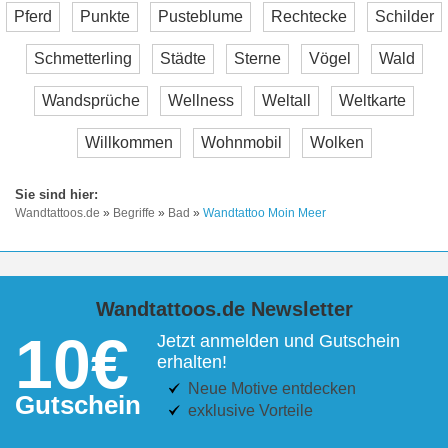
Pferd
Punkte
Pusteblume
Rechtecke
Schilder
Schmetterling
Städte
Sterne
Vögel
Wald
Wandsprüche
Wellness
Weltall
Weltkarte
Willkommen
Wohnmobil
Wolken
Wandtattoos.de
»
Begriffe
»
Bad
»
Wandtattoo Moin Meer
Wandtattoos.de Newsletter
10€
Jetzt anmelden und Gutschein
erhalten!
Neue Motive entdecken
Gutschein
exklusive Vorteile