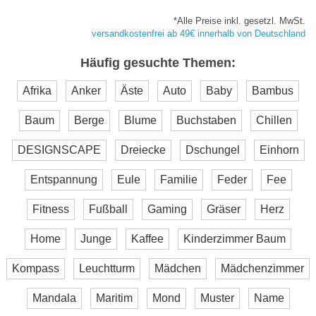
*Alle Preise inkl. gesetzl. MwSt.
versandkostenfrei ab 49€ innerhalb von Deutschland
Häufig gesuchte Themen:
Afrika
Anker
Äste
Auto
Baby
Bambus
Baum
Berge
Blume
Buchstaben
Chillen
DESIGNSCAPE
Dreiecke
Dschungel
Einhorn
Entspannung
Eule
Familie
Feder
Fee
Fitness
Fußball
Gaming
Gräser
Herz
Home
Junge
Kaffee
Kinderzimmer Baum
Kompass
Leuchtturm
Mädchen
Mädchenzimmer
Mandala
Maritim
Mond
Muster
Name