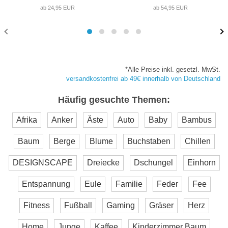
ab 24,95 EUR
ab 54,95 EUR
*Alle Preise inkl. gesetzl. MwSt.
versandkostenfrei ab 49€ innerhalb von Deutschland
Häufig gesuchte Themen:
Afrika
Anker
Äste
Auto
Baby
Bambus
Baum
Berge
Blume
Buchstaben
Chillen
DESIGNSCAPE
Dreiecke
Dschungel
Einhorn
Entspannung
Eule
Familie
Feder
Fee
Fitness
Fußball
Gaming
Gräser
Herz
Home
Junge
Kaffee
Kinderzimmer Baum