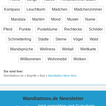
Kompass
Leuchtturm
Mädchen
Mädchenzimmer
Mandala
Maritim
Mond
Muster
Name
Pferd
Punkte
Pusteblume
Rechtecke
Schilder
Schmetterling
Städte
Sterne
Vögel
Wald
Wandsprüche
Wellness
Weltall
Weltkarte
Willkommen
Wohnmobil
Wolken
Wandtattoos.de
»
Begriffe
»
Bad
»
Wandtattoo Meer Ahoi
Wandtattoos.de Newsletter
Jetzt anmelden und Gutschein