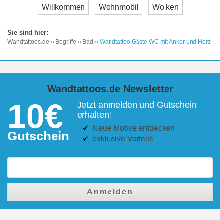
Willkommen
Wohnmobil
Wolken
Wandtattoos.de
»
Begriffe
»
Bad
»
Wandtattoo Gäste WC mit Anker und Herz
Wandtattoos.de Newsletter
10€
Jetzt anmelden und Gutschein
erhalten!
Neue Motive entdecken
Gutschein
exklusive Vorteile
Anmelden