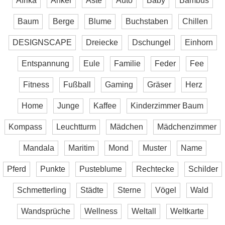
Afrika
Anker
Äste
Auto
Baby
Bambus
Baum
Berge
Blume
Buchstaben
Chillen
DESIGNSCAPE
Dreiecke
Dschungel
Einhorn
Entspannung
Eule
Familie
Feder
Fee
Fitness
Fußball
Gaming
Gräser
Herz
Home
Junge
Kaffee
Kinderzimmer Baum
Kompass
Leuchtturm
Mädchen
Mädchenzimmer
Mandala
Maritim
Mond
Muster
Name
Pferd
Punkte
Pusteblume
Rechtecke
Schilder
Schmetterling
Städte
Sterne
Vögel
Wald
Wandsprüche
Wellness
Weltall
Weltkarte