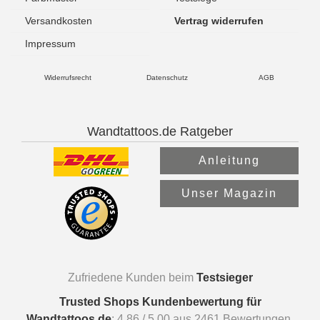
Versandkosten
Vertrag widerrufen
Impressum
Widerrufsrecht
Datenschutz
AGB
Wandtattoos.de Ratgeber
Anleitung
Unser Magazin
Zufriedene Kunden beim
Testsieger
Trusted Shops Kundenbewertung für
Wandtattoos.de
:
4.86
/
5.00
aus
2461
Bewertungen.