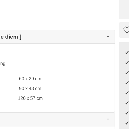
pe diem ]
ang.
60 x 29 cm
90 x 43 cm
120 x 57 cm