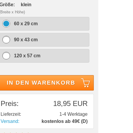
 Größe:
klein
(Breite x Höhe)
60 x 29 cm
90 x 43 cm
120 x 57 cm
IN DEN WARENKORB
Preis:
18,95 EUR
Lieferzeit:
1-4 Werktage
Versand:
kostenlos ab 49€ (D)