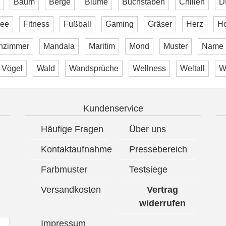
Baum
Berge
Blume
Buchstaben
Chillen
D
ee
Fitness
Fußball
Gaming
Gräser
Herz
H
nzimmer
Mandala
Maritim
Mond
Muster
Name
Vögel
Wald
Wandsprüche
Wellness
Weltall
W
Kundenservice
Häufige Fragen
Über uns
Kontaktaufnahme
Pressebereich
Farbmuster
Testsiege
Versandkosten
Vertrag
widerrufen
Impressum