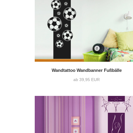
nur Motiv
(7)
Text mit Motiv
(3)
Wandtattoo Wandbanner Fußbälle
ab 39,95 EUR