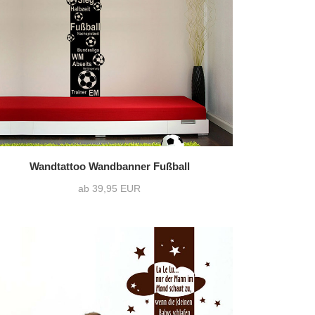
0)
zweifarbig
(0)
1216 Varianten pro Motiv
Wandtattoo Wandbanner Fußball
ab 39,95 EUR