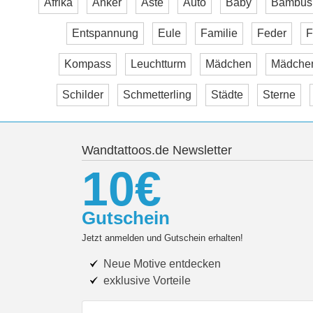
Afrika
Anker
Äste
Auto
Baby
Bambus
Entspannung
Eule
Familie
Feder
F
Kompass
Leuchtturm
Mädchen
Mädche
Schilder
Schmetterling
Städte
Sterne
Wandtattoos.de Newsletter
10€
Gutschein
Jetzt anmelden und Gutschein erhalten!
Neue Motive entdecken
exklusive Vorteile