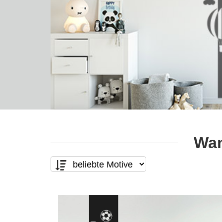
Wan
Motivart
Form
nur Text
(0)