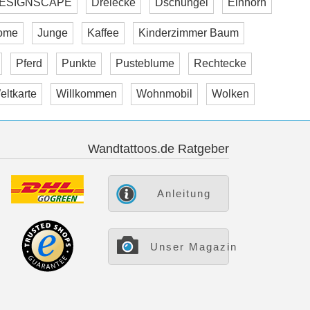
ESIGNSCAPE
Dreiecke
Dschungel
Einhorn
ome
Junge
Kaffee
Kinderzimmer Baum
Pferd
Punkte
Pusteblume
Rechtecke
eltkarte
Willkommen
Wohnmobil
Wolken
Wandtattoos.de Ratgeber
Anleitung
Unser Magazin