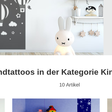
dtattoos in der Kategorie Ki
10 Artikel
at
Textwunsch
Hochformat
(10)
mit Wunschtext
(0)