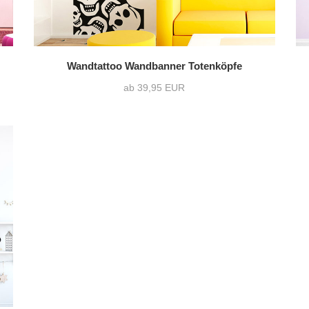
Wandtattoo Wandbanner Totenköpfe
ab 39,95 EUR