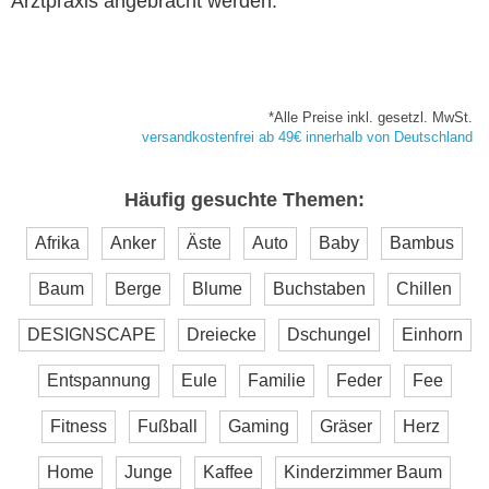
Arztpraxis angebracht werden.
*Alle Preise inkl. gesetzl. MwSt.
versandkostenfrei ab 49€ innerhalb von Deutschland
Häufig gesuchte Themen:
Afrika
Anker
Äste
Auto
Baby
Bambus
Baum
Berge
Blume
Buchstaben
Chillen
DESIGNSCAPE
Dreiecke
Dschungel
Einhorn
Entspannung
Eule
Familie
Feder
Fee
Fitness
Fußball
Gaming
Gräser
Herz
Home
Junge
Kaffee
Kinderzimmer Baum