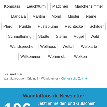
Kompass
Leuchtturm
Mädchen
Mädchenzimmer
Mandala
Maritim
Mond
Muster
Name
Pferd
Punkte
Pusteblume
Rechtecke
Schilder
Schmetterling
Städte
Sterne
Vögel
Wald
Wandsprüche
Wellness
Weltall
Weltkarte
Willkommen
Wohnmobil
Wolken
Wandtattoos.de
»
Originell
»
Wandbanner
»
Chinesische Zeichen
Wandtattoos.de Newsletter
Jetzt anmelden und Gutschein