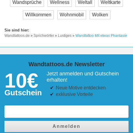
Wandsprüche
Wellness
Weltall
Weltkarte
Willkommen
Wohnmobil
Wolken
Wandtattoos.de
»
Sprichwörter
»
Lustiges
»
Wandtattoo Mit etwas Phantasie
Wandtattoos.de Newsletter
10€
Jetzt anmelden und Gutschein
erhalten!
Neue Motive entdecken
Gutschein
exklusive Vorteile
Anmelden