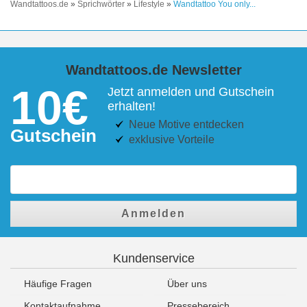
Wandtattoos.de
»
Sprichwörter
»
Lifestyle
»
Wandtattoo You only...
Wandtattoos.de Newsletter
10€
Jetzt anmelden und Gutschein
erhalten!
Neue Motive entdecken
Gutschein
exklusive Vorteile
Anmelden
Kundenservice
Häufige Fragen
Über uns
Kontaktaufnahme
Pressebereich