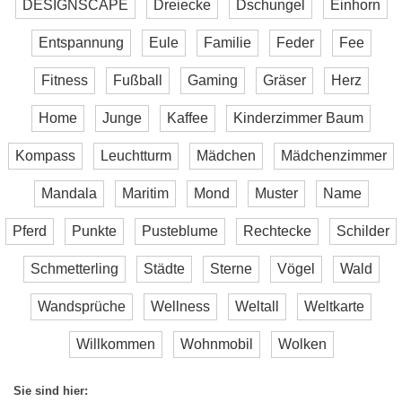
DESIGNSCAPE
Dreiecke
Dschungel
Einhorn
Entspannung
Eule
Familie
Feder
Fee
Fitness
Fußball
Gaming
Gräser
Herz
Home
Junge
Kaffee
Kinderzimmer Baum
Kompass
Leuchtturm
Mädchen
Mädchenzimmer
Mandala
Maritim
Mond
Muster
Name
Pferd
Punkte
Pusteblume
Rechtecke
Schilder
Schmetterling
Städte
Sterne
Vögel
Wald
Wandsprüche
Wellness
Weltall
Weltkarte
Willkommen
Wohnmobil
Wolken