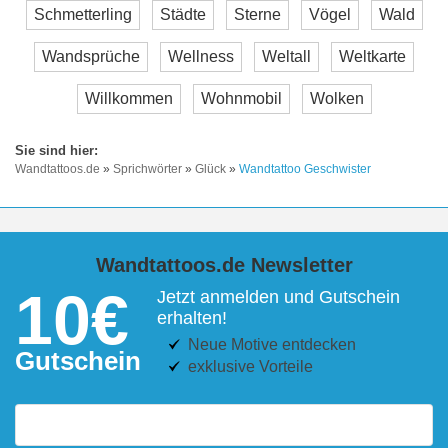
Schmetterling
Städte
Sterne
Vögel
Wald
Wandsprüche
Wellness
Weltall
Weltkarte
Willkommen
Wohnmobil
Wolken
Wandtattoos.de
»
Sprichwörter
»
Glück
»
Wandtattoo Geschwister
Wandtattoos.de Newsletter
10€
Jetzt anmelden und Gutschein
erhalten!
Neue Motive entdecken
Gutschein
exklusive Vorteile