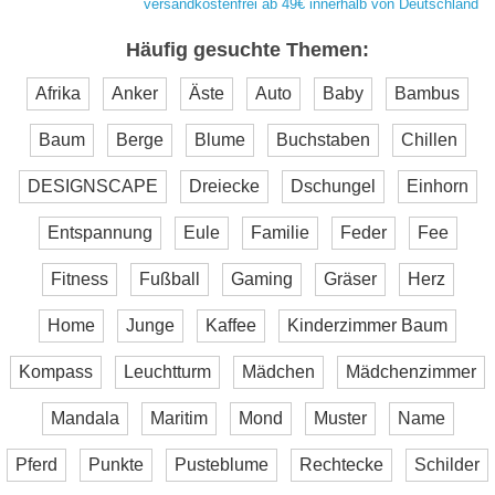
versandkostenfrei ab 49€ innerhalb von Deutschland
Häufig gesuchte Themen:
Afrika
Anker
Äste
Auto
Baby
Bambus
Baum
Berge
Blume
Buchstaben
Chillen
DESIGNSCAPE
Dreiecke
Dschungel
Einhorn
Entspannung
Eule
Familie
Feder
Fee
Fitness
Fußball
Gaming
Gräser
Herz
Home
Junge
Kaffee
Kinderzimmer Baum
Kompass
Leuchtturm
Mädchen
Mädchenzimmer
Mandala
Maritim
Mond
Muster
Name
Pferd
Punkte
Pusteblume
Rechtecke
Schilder