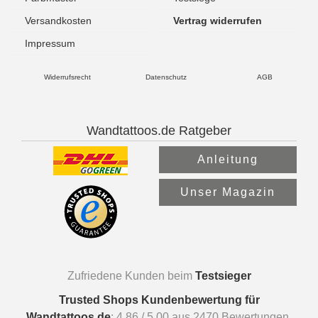
Versandkosten
Vertrag widerrufen
Impressum
Widerrufsrecht
Datenschutz
AGB
Wandtattoos.de Ratgeber
Anleitung
Unser Magazin
Zufriedene Kunden beim
Testsieger
Trusted Shops Kundenbewertung für
Wandtattoos.de
:
4.86
/
5.00
aus
2470
Bewertungen.