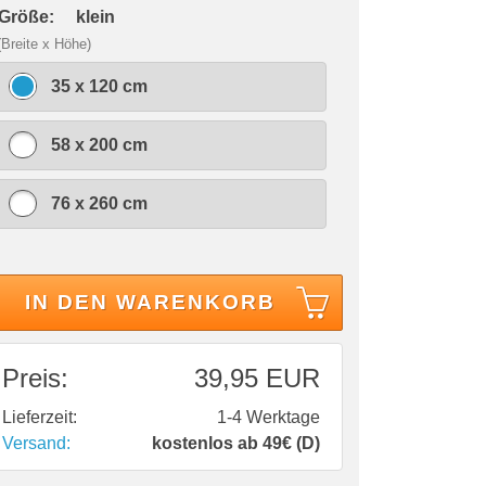
 Größe:
klein
(Breite x Höhe)
35 x 120 cm
58 x 200 cm
76 x 260 cm
IN DEN WARENKORB
Preis:
39,95 EUR
Lieferzeit:
1-4 Werktage
Versand:
kostenlos ab 49€ (D)