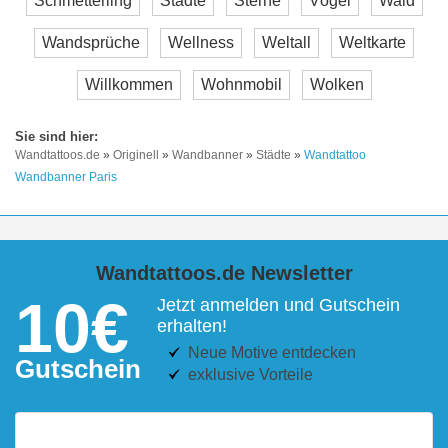
Schmetterling
Städte
Sterne
Vögel
Wald
Wandsprüche
Wellness
Weltall
Weltkarte
Willkommen
Wohnmobil
Wolken
Wandtattoos.de
»
Originell
»
Wandbanner
»
Städte
»
Wandtattoo
Wandbanner Paris
Wandtattoos.de Newsletter
10€
Jetzt anmelden und Gutschein
erhalten!
Neue Motive entdecken
Gutschein
exklusive Vorteile