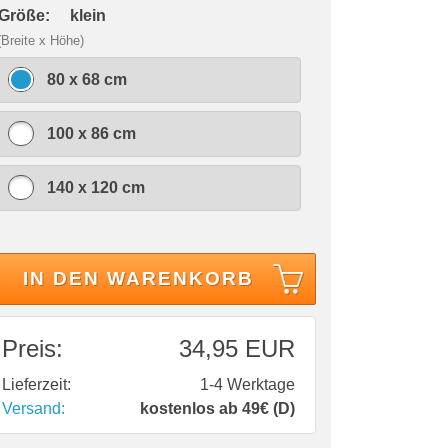
 Größe:
klein
(Breite x Höhe)
80 x 68 cm
100 x 86 cm
140 x 120 cm
IN DEN WARENKORB
Preis:
34,95 EUR
Lieferzeit:
1-4 Werktage
Versand:
kostenlos ab 49€ (D)