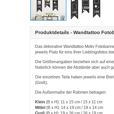
Produktdetails - Wandtattoo Fot
Das dekorative Wandtattoo Motiv Fotobanner
jeweils Platz für eins Ihrer Lieblingsfotos bi
Die Größenangaben beziehen sich auf eine A
Natürlich können die Abstände aber auch ga
Die einzelnen Teile haben jeweils eine Brei
(Groß).
Die Außenmaße der Rahmen betragen:
Klein
(B x H): 11 x 15 cm / 15 x 11 cm
Mittel
(B x H): 14 x 19 cm / 19 x 14 cm
Groß
(B x H): 19 x 26 cm / 26 x 19 cm