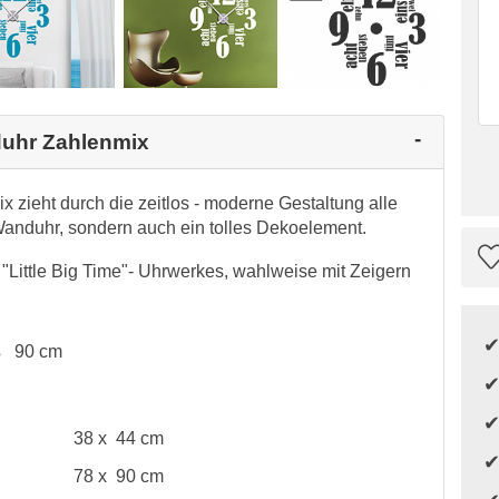
duhr Zahlenmix
 zieht durch die zeitlos - moderne Gestaltung alle
e Wanduhr, sondern auch ein tolles Dekoelement.
n "Little Big Time"- Uhrwerkes, wahlweise mit Zeigern
oß
90 cm
38 x 44 cm
78 x 90 cm