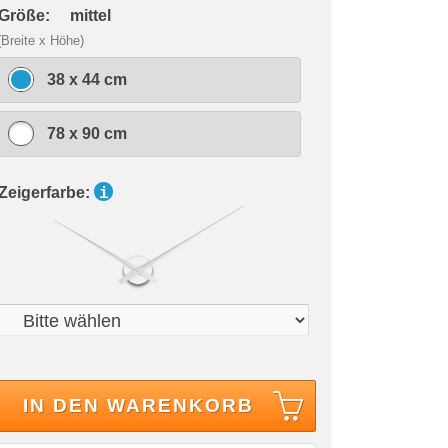
 Größe:
mittel
(Breite x Höhe)
38 x 44 cm
78 x 90 cm
 Zeigerfarbe:
i
IN DEN WARENKORB