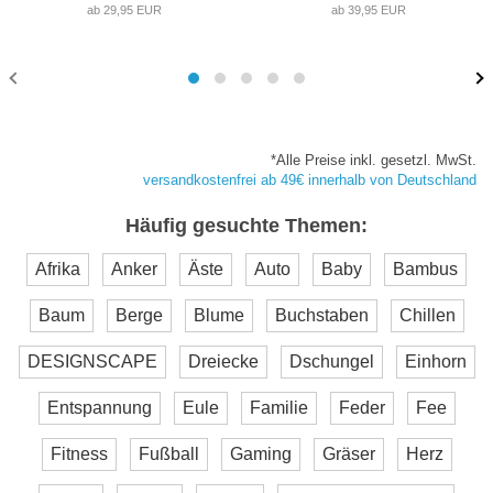
ab 29,95 EUR
ab 39,95 EUR
*Alle Preise inkl. gesetzl. MwSt.
versandkostenfrei ab 49€ innerhalb von Deutschland
Häufig gesuchte Themen:
Afrika
Anker
Äste
Auto
Baby
Bambus
Baum
Berge
Blume
Buchstaben
Chillen
DESIGNSCAPE
Dreiecke
Dschungel
Einhorn
Entspannung
Eule
Familie
Feder
Fee
Fitness
Fußball
Gaming
Gräser
Herz