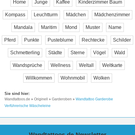
Home
Junge
Kaffee
Kinderzimmer Baum
Kompass
Leuchtturm
Mädchen
Mädchenzimmer
Mandala
Maritim
Mond
Muster
Name
Pferd
Punkte
Pusteblume
Rechtecke
Schilder
Schmetterling
Städte
Sterne
Vögel
Wald
Wandsprüche
Wellness
Weltall
Weltkarte
Willkommen
Wohnmobil
Wolken
Wandtattoos.de
»
Originell
»
Garderoben
»
Wandtattoo Garderobe
Verführerische Wäscheleine
Wandtattoos.de Newsletter