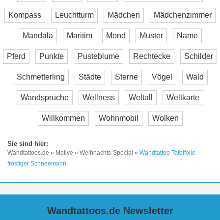
Kompass
Leuchtturm
Mädchen
Mädchenzimmer
Mandala
Maritim
Mond
Muster
Name
Pferd
Punkte
Pusteblume
Rechtecke
Schilder
Schmetterling
Städte
Sterne
Vögel
Wald
Wandsprüche
Wellness
Weltall
Weltkarte
Willkommen
Wohnmobil
Wolken
Wandtattoos.de
»
Motive
»
Weihnachts-Special
»
Wandtattoo Tafelfolie
frostiger Schneemann
Wandtattoos.de Newsletter